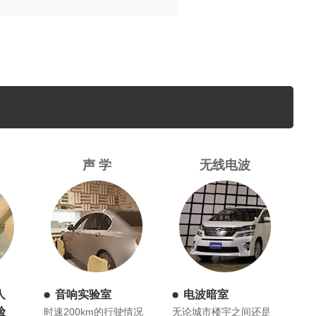
声 学
无线电波
人
音响实验室
电波暗室
验
时速200km的行驶情况
无论城市楼宇之间还是