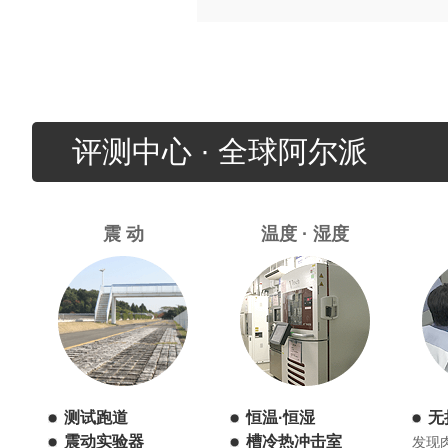
评测中心 · 全球阿尔派
震 动
温度 · 湿度
测试跑道
恒温·恒湿
无
震动实验器
槽冷热冲击室
发现