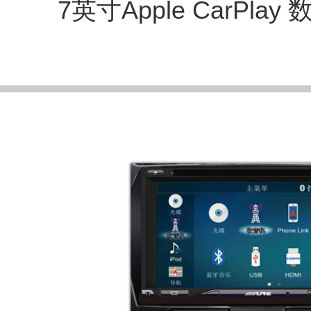
7英寸Apple CarPla